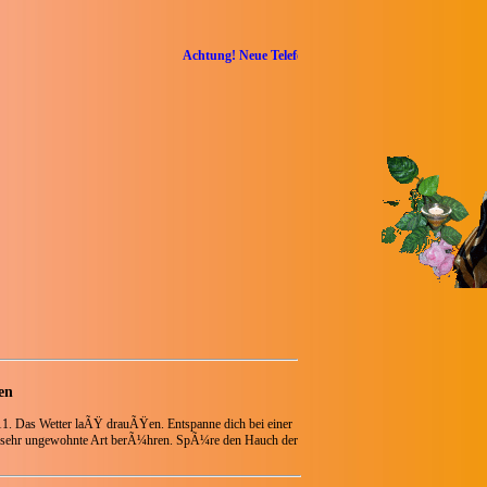
Achtung! Neue Telefonnummer: 0157/74943148
en
11. Das Wetter laÃŸ drauÃŸen. Entspanne dich bei einer
ne sehr ungewohnte Art berÃ¼hren. SpÃ¼re den Hauch der