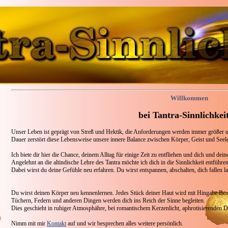
Willkommen
bei Tantra-Sinnlichkei
Unser Leben ist geprägt von Streß und Hektik, die Anforderungen werden immer größer u
Dauer zerstört diese Lebensweise unsere innere Balance zwischen Körper, Geist und Seel
Ich biete dir hier die Chance, deinem Alltag für einige Zeit zu entfliehen und dich und de
Angelehnt an die altindische Lehre des Tantra möchte ich dich in die Sinnlichkeit entführen
Dabei wirst du deine Gefühle neu erfahren. Du wirst entspannen, abschalten, dich fallen l
Du wirst deinen Körper neu kennenlernen. Jedes Stück deiner Haut wird mit Hingabe Bea
Tüchern, Federn und anderen Dingen werden dich ins Reich der Sinne begleiten.
Dies geschieht in ruhiger Atmosphähre, bei romantischem Kerzenlicht, aphrotisierenden D
Nimm mit mir
Kontakt
auf und wir besprechen alles weitere persönlich.