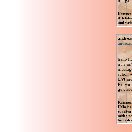
mit gan
Kommenta
Ach liebe
und verla
andrea
andreas
hallo li
nun mÃ¶
massage
schon w
kÃ¶nne
PS wir
gewisse
Kommenta
Hallo ihr
zu selten
mich woh
heute dra