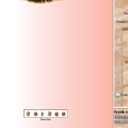
Na
Email(fr
Web
Te
frank 
kontakt
Besucher
http://