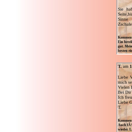
Sie ha
Seite,b
Sinne
Zschale
Kommenta
Ein herz
gut. Mein
besten ei
T.
am
1
Liebe V
mich s
Vielen 
Bei Dir
Ich fre
Liebe
T.
Kommenta
Auch fÃ¼
wieder. 