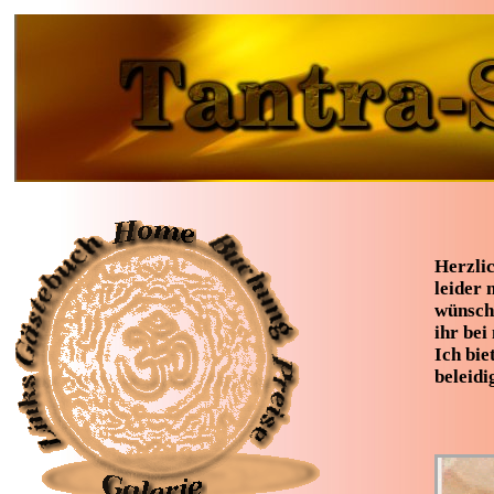
Herzli
leider 
wünsche
ihr bei
Ich bie
beleidi