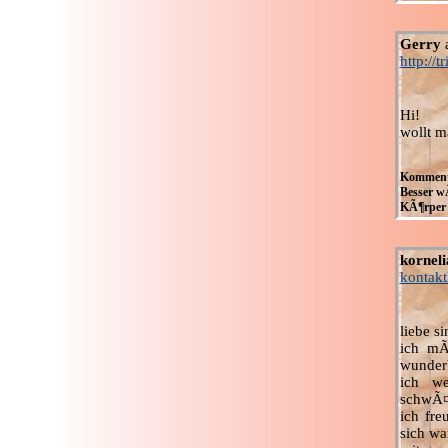
Gerry
http://t
Hi!
wollt m
Kommenta
Besser wÃ
KÃ¶rper 
korneli
kontakt
liebe si
ich mÃ
wunderb
ich we
schwÃ¤
ich fre
sich wa