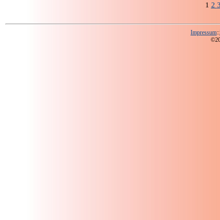
1
2
Impressum
::
©200