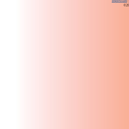
Impressum
::
©200