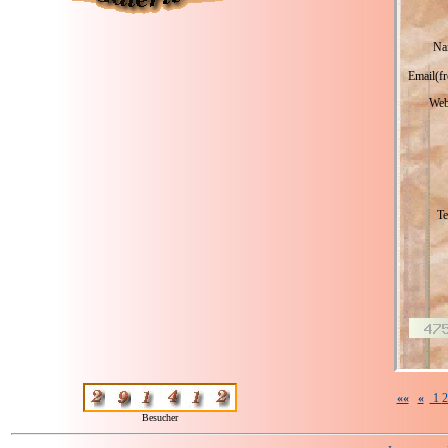
Na
Email(fr
Web
Te
««
«
1
Besucher