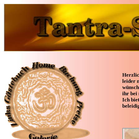
Herzli
leider 
wünsche
ihr bei
Ich bie
beleidi