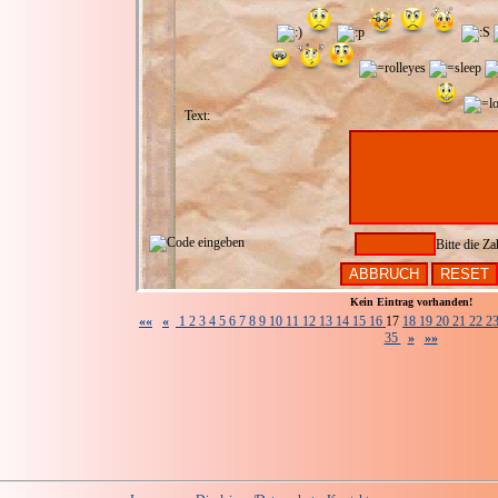
Text:
Bitte die Za
Kein Eintrag vorhanden!
««
«
1
2
3
4
5
6
7
8
9
10
11
12
13
14
15
16
17
18
19
20
21
22
2
35
»
»»