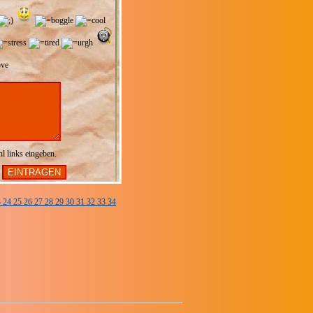
hl links eingeben.
3
24
25
26
27
28
29
30
31
32
33
34