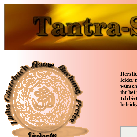
Herzli
leider 
wünsche
ihr bei
Ich bie
beleidi