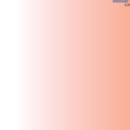
Impressum
::
©200