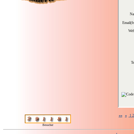
Na
Email(fr
Web
Te
««
«
1
Besucher