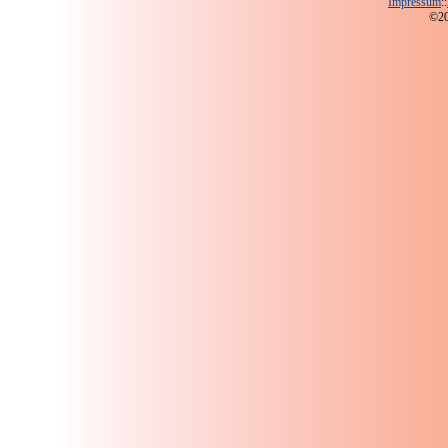
Impressum
::
©200