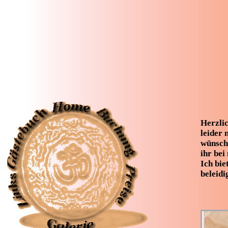
Herzli
leider 
wünsche
ihr bei
Ich bie
beleidi