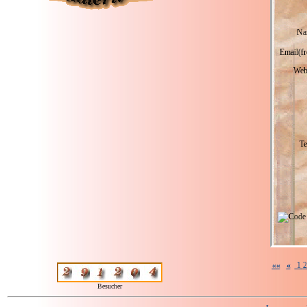
Na
Email(fre
Webs
Te
««
«
1
Besucher