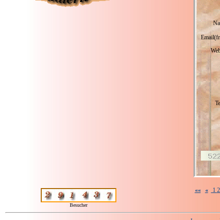
Na
Email(fr
Web
Te
««
«
1
Besucher