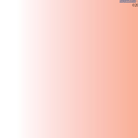
Impressum
::
©200