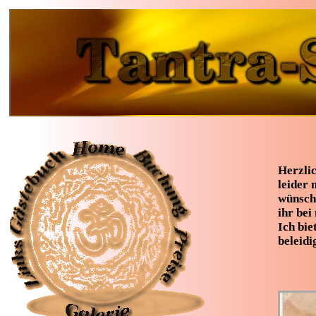
Herzli
leider 
wünsche
ihr bei
Ich bie
beleidi