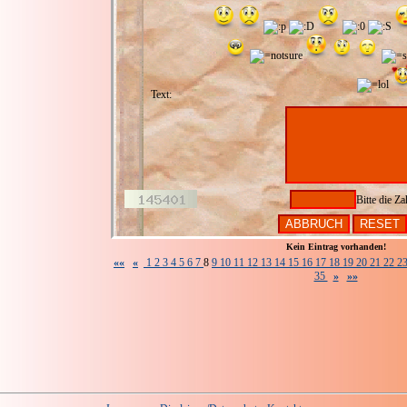
Text:
Bitte die Za
Kein Eintrag vorhanden!
««
«
1
2
3
4
5
6
7
8
9
10
11
12
13
14
15
16
17
18
19
20
21
22
2
35
»
»»