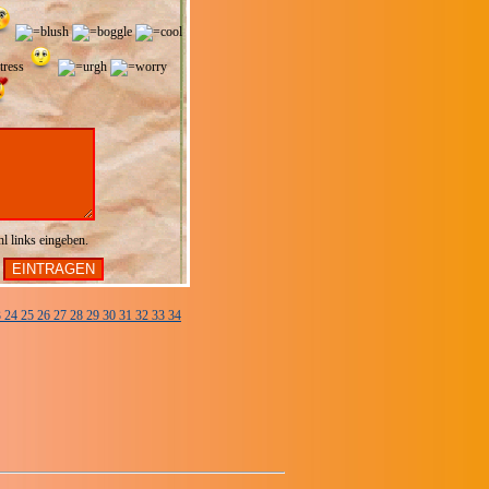
hl links eingeben.
3
24
25
26
27
28
29
30
31
32
33
34