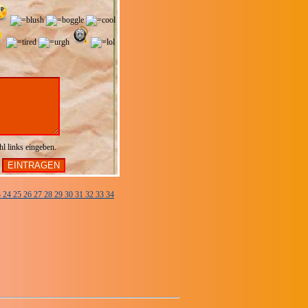
hl links eingeben.
3
24
25
26
27
28
29
30
31
32
33
34