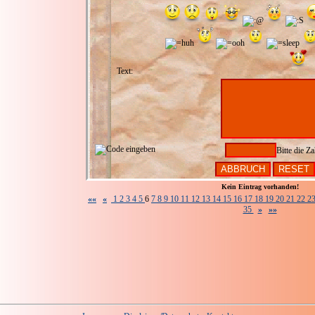
Text:
Bitte die Za
Kein Eintrag vorhanden!
««
«
1
2
3
4
5
6
7
8
9
10
11
12
13
14
15
16
17
18
19
20
21
22
2
35
»
»»